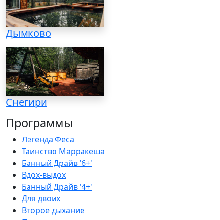
Дымково
Снегири
Программы
Легенда Феса
Таинство Марракеша
Банный Драйв '6+'
Вдох-выдох
Банный Драйв '4+'
Для двоих
Второе дыхание