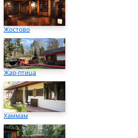
Жостово
Жар-птица
Хаммам