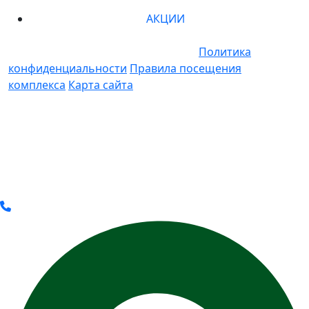
АКЦИИ
© 2011-2025 Все права защищены.
Политика
конфиденциальности
Правила посещения
комплекса
Карта сайта
* Вся представленная на сайте информация носит
информационный характер и ни при каких условиях
не является публичной офертой, определяемой
положениями Статьи 437(2) Гражданского кодекса
РФ