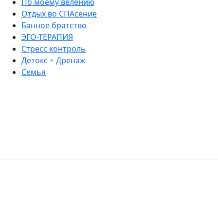
По моему велению
Отдых во СПАсение
Банное братство
ЭГО-ТЕРАПИЯ
Стресс контроль
Детокс + Дренаж
Семья
Добро пожаловать в твою новую
зависимость
Затопить баньку