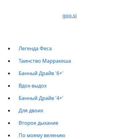
г. Москва, ул. Песочная аллея, 7А, парк Сокольники
goo.si
ПРОГРАММЫ
Легенда Феса
Таинство Марракеша
Банный Драйв '6+'
Вдох-выдох
Банный Драйв '4+'
Для двоих
Второе дыхание
По моему велению