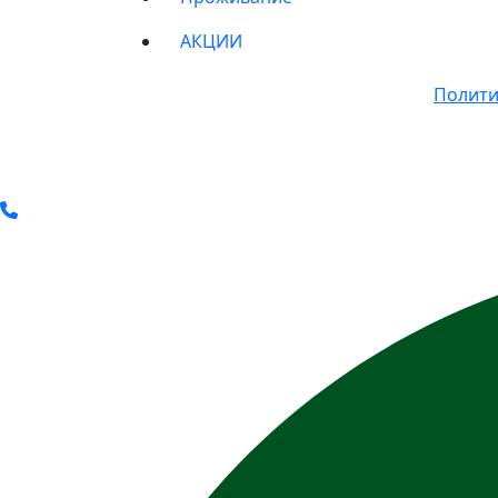
АКЦИИ
© 2011-2025 Все права защищены.
Полити
* Вся представленная на сайте информац
определяемой положениями Статьи 437(2