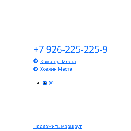
+7 926-225-225-9
Команда Места
Хозяин Места
КОНТАКТЫ
г. Ногинск, Санаторная, 7 (справа от СК
Знамя).
Проложить маршрут