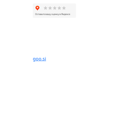
БАНЯ&СПА GOOSI МОСКВА
г. Москва, ул. Песочная аллея, 7А, парк
Сокольники
goo.si