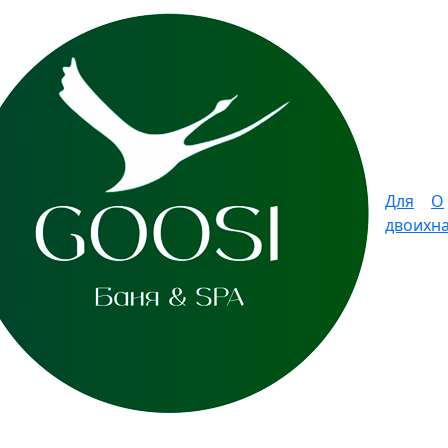
Для
О
двоих
н