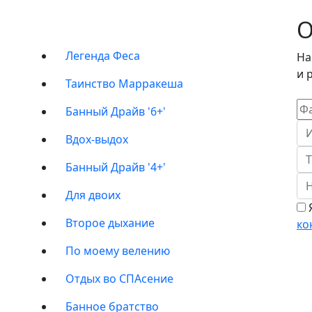
ПРОГРАММЫ
О
Легенда Феса
На
и 
Таинство Марракеша
Банный Драйв '6+'
Вдох-выдох
Банный Драйв '4+'
Для двоих
Я
Второе дыхание
ко
По моему велению
Отдых во СПАсение
Банное братство