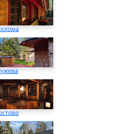
охлома
ружева
остово