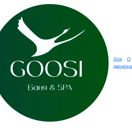
Для
О
двоих
н