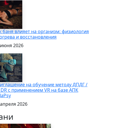
к баня влияет на организм: физиология
огрева и восстановления
 июня 2026
иглашение на обучение методу ДПДГ /
DR с применением VR на базе АПК
laPsy
 апреля 2026
ани