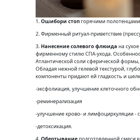
1.
Ошибори стоп
горячими полотенцами
2. Фирменный ритуал-приветствие (пресс
3.
Нанесение солевого флюида
на сухое
фирменному стилю СПА-ухода. Особеннос
Атлантической соли сферической формы, 
Обладая нежной гелевой текстурой, глуб
компоненты придают ей гладкость и шелк
-эксфолиация, улучшение клеточного об
-реминерализация
-улучшение крово- и лимфоциркуляции - 
-детоксикация.
4.
Обертывание
подготовленной смеси 