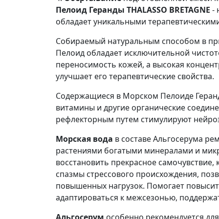
Пелоид Геранды THALASSO BRETAGNE
- 
обладает уникальными терапевтическими
Собираемый натуральным способом в пр
Пелоид обладает исключительной чистото
переносимость кожей, а высокая концен
улучшает его терапевтические свойства.
Содержащиеся в Морском Пелоиде Геран
витамины и другие органические соедин
рефлекторным путем стимулируют нейро
Морская вода
в составе Альгосерума ре
растениями богатыми минералами и микр
восстановить прекрасное самочувствие, 
спазмы стрессового происхождения, позв
повышенных нагрузок. Помогает повысит
адаптироваться к межсезонью, поддержа
Альгосерум
особенно рекомендуется для