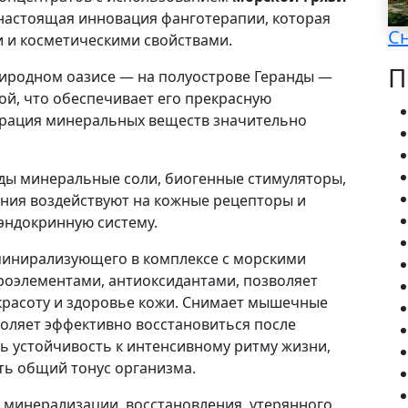
настоящая инновация фанготерапии, которая
С
 и косметическими свойствами.
П
иродном оазисе — на полуострове Геранды —
й, что обеспечивает его прекрасную
трация минеральных веществ значительно
ды минеральные соли, биогенные стимуляторы,
ения воздействуют на кожные рецепторы и
эндокринную систему.
минирализующего в комплексе с морскими
оэлементами, антиоксидантами, позволяет
красоту и здоровье кожи. Снимает мышечные
оляет эффективно восстановиться после
ь устойчивость к интенсивному ритму жизни,
ть общий тонус организма.
 минерализации, восстановления, утерянного