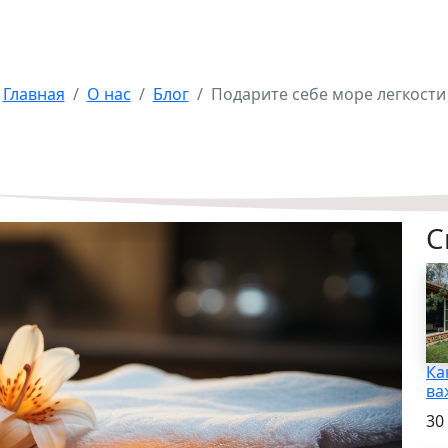
Подарите себе море
легкости
Главная
О нас
Блог
Подарите себе море легкости
С
Ка
ва
30