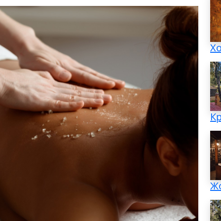
Х
К
Ж