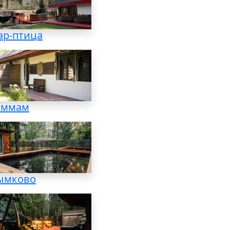
ар-птица
аммам
ымково