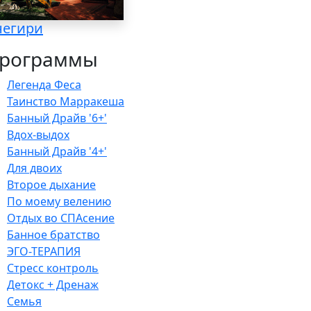
негири
рограммы
Легенда Феса
Таинство Марракеша
Банный Драйв '6+'
Вдох-выдох
Банный Драйв '4+'
Для двоих
Второе дыхание
По моему велению
Отдых во СПАсение
Банное братство
ЭГО-ТЕРАПИЯ
Стресс контроль
Детокс + Дренаж
Семья