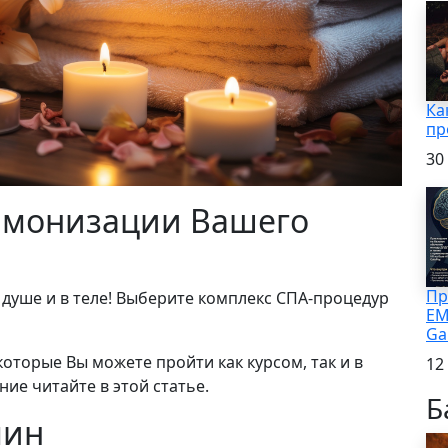
Ка
пр
30
армонизации Вашего
Пр
 душе и в теле! Выберите комплекс СПА-процедур
EM
Ga
 которые Вы можете пройти как курсом, так и в
12
ие читайте в этой статье.
Б
мин