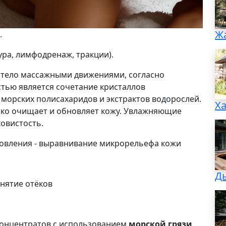
Ж
.
ура, лимфодренаж, тракции).
 тело массажными движениями, согласно
тью является сочетание кристаллов
морских полисахаридов и экстрактов водорослей.
Х
око очищает и обновляет кожу. Увлажняющие
овистость.
новления - выравнивание микрорельефа кожи
Д
снятие отёков
концентратов с использованием
морской грязи