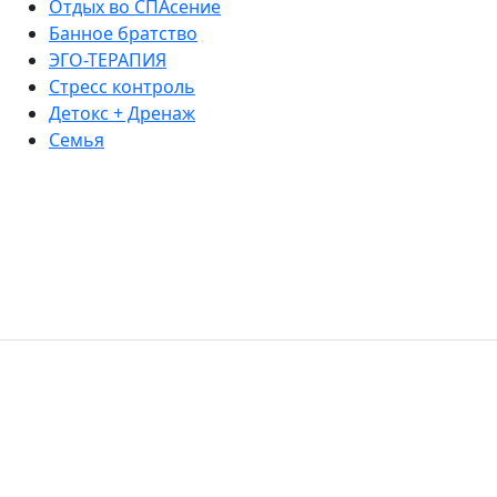
Отдых во СПАсение
Банное братство
ЭГО-ТЕРАПИЯ
Стресс контроль
Детокс + Дренаж
Семья
Добро пожаловать в твою новую
зависимость
Затопить баньку