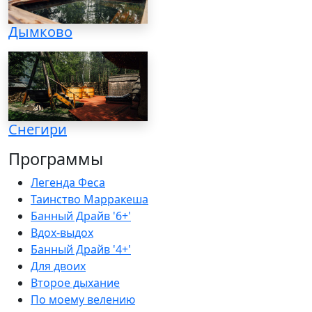
Дымково
Снегири
Программы
Легенда Феса
Таинство Марракеша
Банный Драйв '6+'
Вдох-выдох
Банный Драйв '4+'
Для двоих
Второе дыхание
По моему велению