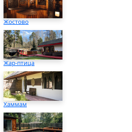
Жостово
Жар-птица
Хаммам