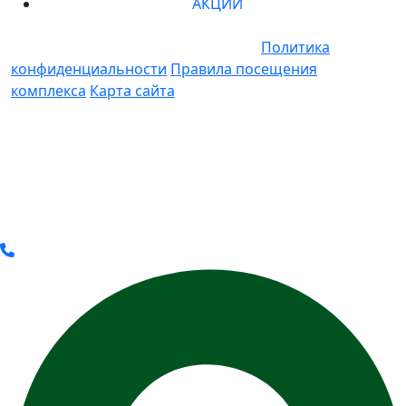
АКЦИИ
© 2011-2025 Все права защищены.
Политика
конфиденциальности
Правила посещения
комплекса
Карта сайта
* Вся представленная на сайте информация носит
информационный характер и ни при каких условиях
не является публичной офертой, определяемой
положениями Статьи 437(2) Гражданского кодекса
РФ