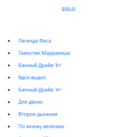
goo.si
ПРОГРАММЫ
Легенда Феса
Таинство Марракеша
Банный Драйв '6+'
Вдох-выдох
Банный Драйв '4+'
Для двоих
Второе дыхание
По моему велению