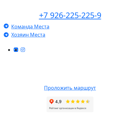
+7 926-225-225-9
Команда Места
Хозяин Места
КОНТАКТЫ
г. Ногинск, Санаторная, 7 (справа от СК Знамя).
Проложить маршрут
БАНЯ&СПА GOOSI МОСКВА
г. Москва, ул. Песочная аллея, 7А, парк Сокольники