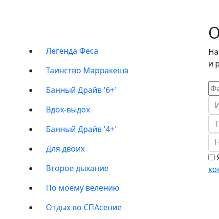
ПРОГРАММЫ
О
Легенда Феса
На
и 
Таинство Марракеша
Банный Драйв '6+'
Вдох-выдох
Банный Драйв '4+'
Для двоих
Я
Второе дыхание
ко
По моему велению
Отдых во СПАсение