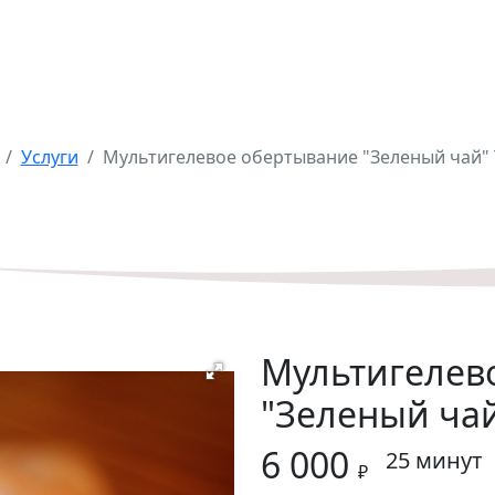
Мультигелевое
обертывание "Зелены
чай" Thalasso
Услуги
Мультигелевое обертывание "Зеленый чай" 
Мультигелев
"Зеленый чай
6 000
25 минут
₽