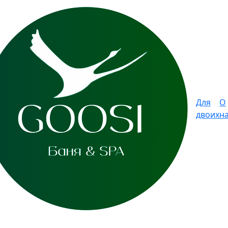
Для
О
двоих
н