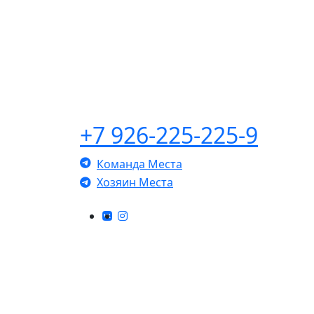
+7 926-225-225-9
Команда Места
Хозяин Места
КОНТАКТЫ
г. Ногинск, Санаторная, 7 (справа от СК
Знамя).