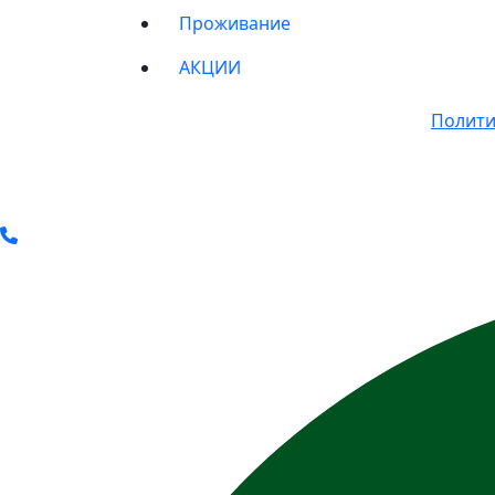
Проживание
АКЦИИ
© 2011-2025 Все права защищены.
Полити
* Вся представленная на сайте информац
определяемой положениями Статьи 437(2