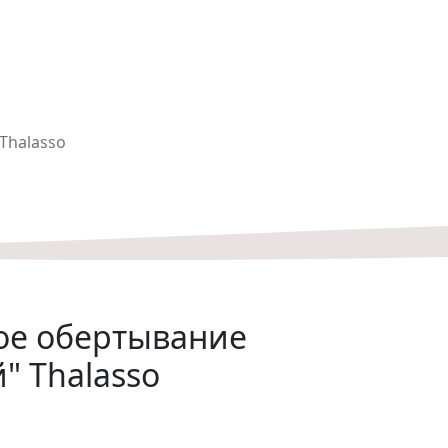
й
Thalasso
ое обертывание
" Thalasso