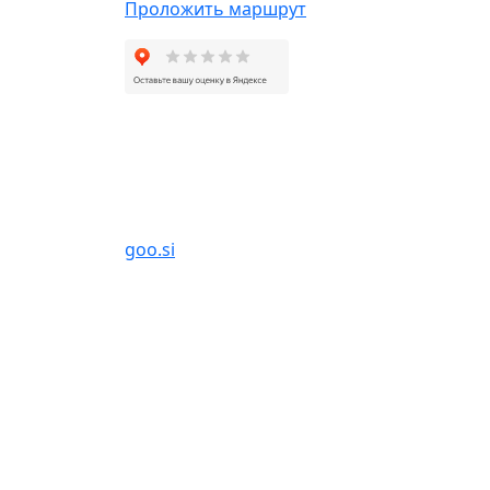
Проложить маршрут
БАНЯ&СПА GOOSI МОСКВА
г. Москва, ул. Песочная аллея, 7А, парк
Сокольники
goo.si