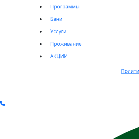
Программы
Бани
Услуги
Проживание
АКЦИИ
© 2011-2025 Все права защищены.
Полити
* Вся представленная на сайте информац
определяемой положениями Статьи 437(2