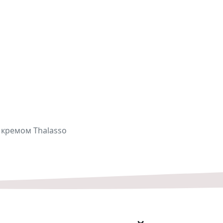
м
кремом Thalasso