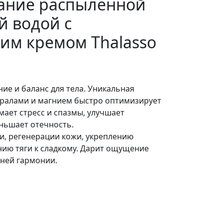
ание распыленной
й водой с
м кремом Thalasso
ие и баланс для тела. Уникальная
ралами и магнием быстро оптимизирует
мает стресс и спазмы, улучшает
ньшает отечность.
и, регенерации кожи, укреплению
ию тяги к сладкому. Дарит ощущение
нней гармонии.