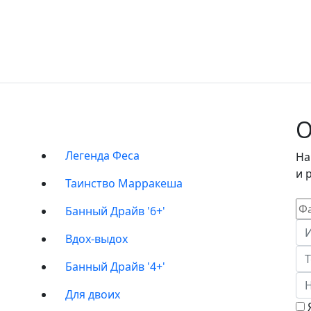
ать в твою новую зависимость
З
ПРОГРАММЫ
О
Легенда Феса
На
и 
Таинство Марракеша
Банный Драйв '6+'
Вдох-выдох
Банный Драйв '4+'
Для двоих
Я