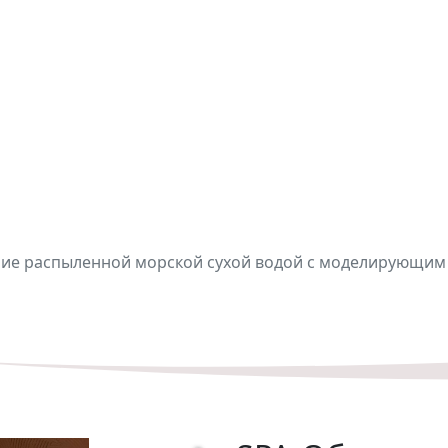
SPA-Обертывание
распыленной морской
сухой водой с
моделирующим кремо
Thalasso
ие распыленной морской сухой водой с моделирующим 