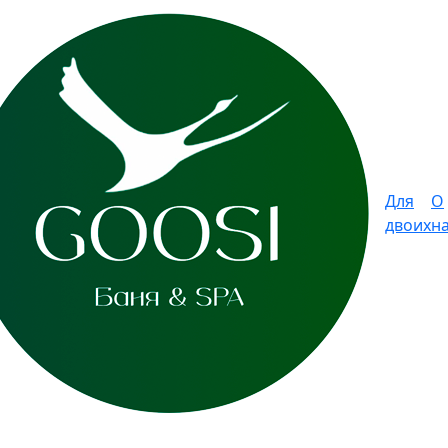
Для
О
двоих
н