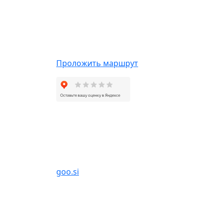
КОНТАКТЫ
г. Ногинск, Санаторная, 7 (справа от СК
Знамя).
Проложить маршрут
БАНЯ&СПА GOOSI МОСКВА
г. Москва, ул. Песочная аллея, 7А, парк
Сокольники
goo.si